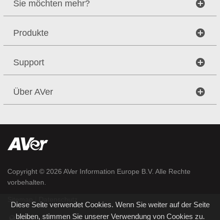
Sie möchten mehr?
Produkte
Support
Über AVer
Copyright © 2026
AVer Information Europe B.V.
Alle Rechte
vorbehalten.
|
Sitemap
Datenschutz
Diese Seite verwendet Cookies. Wenn Sie weiter auf der Seite
bleiben, stimmen Sie unserer Verwendung von Cookies zu.
Germany / Deutsch