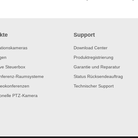
kte
Support
ationskameras
Download Center
gen
Produktregistrierung
ive Steuerbox
Garantie und Reparatur
nferenz-Raumsysteme
Status Rücksendeauftrag
eokonferenzen
Technischer Support
ionelle PTZ-Kamera