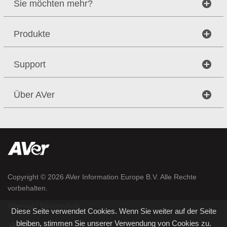
Sie möchten mehr?
Produkte
Support
Über AVer
Copyright © 2026
AVer Information Europe B.V.
Alle Rechte
vorbehalten.
|
Sitemap
Datenschutz
Diese Seite verwendet Cookies. Wenn Sie weiter auf der Seite
bleiben, stimmen Sie unserer Verwendung von Cookies zu.
Germany / Deutsch