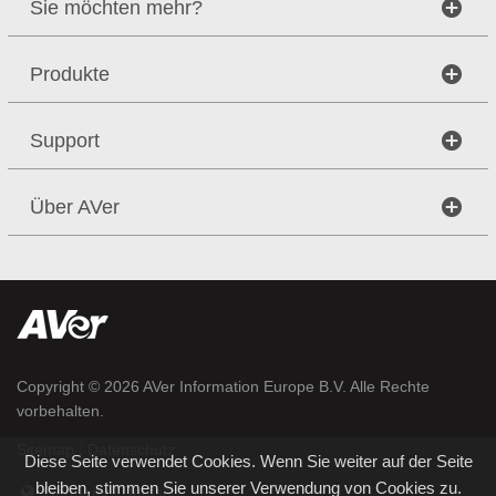
Sie möchten mehr?
Produkte
Support
Über AVer
Copyright © 2026
AVer Information Europe B.V.
Alle Rechte
vorbehalten.
|
Sitemap
Datenschutz
Diese Seite verwendet Cookies. Wenn Sie weiter auf der Seite
bleiben, stimmen Sie unserer Verwendung von Cookies zu.
Germany / Deutsch