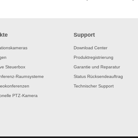
kte
Support
ationskameras
Download Center
gen
Produktregistrierung
ive Steuerbox
Garantie und Reparatur
nferenz-Raumsysteme
Status Rücksendeauftrag
eokonferenzen
Technischer Support
ionelle PTZ-Kamera