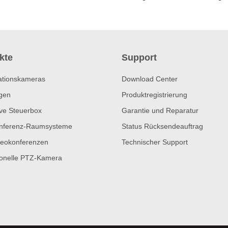
kte
Support
ationskameras
Download Center
gen
Produktregistrierung
ive Steuerbox
Garantie und Reparatur
nferenz-Raumsysteme
Status Rücksendeauftrag
eokonferenzen
Technischer Support
ionelle PTZ-Kamera