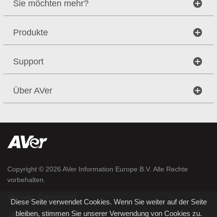
Sie möchten mehr?
Produkte
Support
Über AVer
Copyright © 2026
AVer Information Europe B.V.
Alle Rechte
vorbehalten.
|
Sitemap
Datenschutz
Diese Seite verwendet Cookies. Wenn Sie weiter auf der Seite
bleiben, stimmen Sie unserer Verwendung von Cookies zu.
Germany / Deutsch