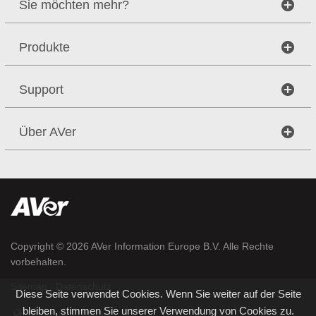
Sie möchten mehr?
Produkte
Support
Über AVer
Copyright © 2026
AVer Information Europe B.V.
Alle Rechte
vorbehalten.
|
Sitemap
Datenschutz
Diese Seite verwendet Cookies. Wenn Sie weiter auf der Seite
bleiben, stimmen Sie unserer Verwendung von Cookies zu.
Germany / Deutsch