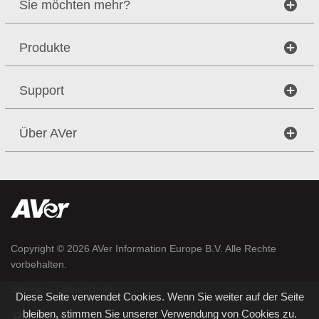
Sie möchten mehr?
Produkte
Support
Über AVer
Copyright © 2026
AVer Information Europe B.V.
Alle Rechte
vorbehalten.
|
Sitemap
Datenschutz
Diese Seite verwendet Cookies. Wenn Sie weiter auf der Seite
bleiben, stimmen Sie unserer Verwendung von Cookies zu.
Germany / Deutsch