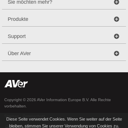
Sie möchten mehr?
Produkte
Support
Über AVer
Copyright © 2026
AVer Information Europe B.V.
Alle Rechte
vorbehalten.
|
Sitemap
Datenschutz
Diese Seite verwendet Cookies. Wenn Sie weiter auf der Seite
bleiben, stimmen Sie unserer Verwendung von Cookies zu.
Germany / Deutsch